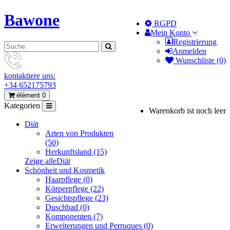
Bawone
RGPD
Mein Konto
Registrierung
Anmelden
Wunschliste (0)
kontaktiere uns:
+34 652175793
élément 0
Kategorien
Warenkorb ist noch leer
Diät
Arten von Produkten
(50)
Herkunftsland (15)
Zeige alleDiät
Schönheit und Kosmetik
Haarpflege (0)
Körperpflege (22)
Gesichtspflege (23)
Duschbad (0)
Komponenten (7)
Erweiterungen und Perruques (0)