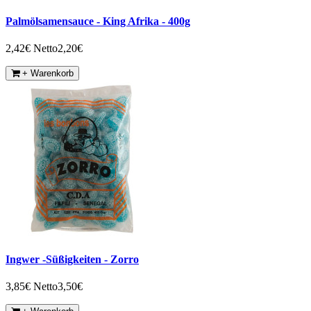
Palmölsamensauce - King Afrika - 400g
2,42€
Netto2,20€
+ Warenkorb
Ingwer -Süßigkeiten - Zorro
3,85€
Netto3,50€