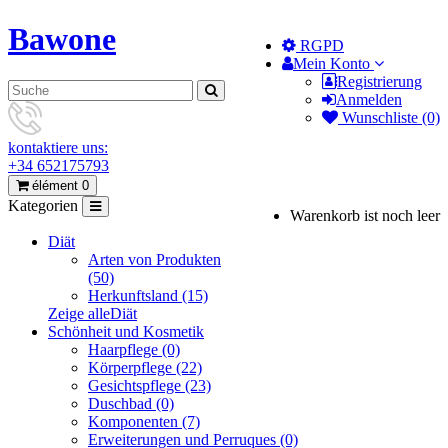
Bawone
RGPD
Mein Konto
Registrierung
Anmelden
Wunschliste (0)
kontaktiere uns:
+34 652175793
élément 0
Kategorien
Warenkorb ist noch leer
Diät
Arten von Produkten
(50)
Herkunftsland (15)
Zeige alleDiät
Schönheit und Kosmetik
Haarpflege (0)
Körperpflege (22)
Gesichtspflege (23)
Duschbad (0)
Komponenten (7)
Erweiterungen und Perruques (0)