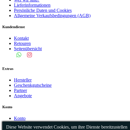
Lieferinformationen
Persönliche Daten und Cookies
Allgemeine Verkaufsbedingungen (AGB)
Kundendienst
Kontakt
Retouren
Seitenübersicht
Extras
Hersteller
Geschenkgutscheine
Partner
Angebote
Konto
Konto
Auftragsverlauf
Diese Website verwendet Cookies, um ihre Dienste bereitzustellen
Wunschliste