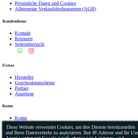
Persönliche Daten und Cookies
Allgemeine Verkaufsbedingungen (AGB)
Kundendienst
Kontakt
Retouren
Seitenübersicht
Extras
Hersteller
Geschenkgutscheine
Partner
Angebote
Konto
Konto
Auftragsverlauf
Diese Website verwendet Cookies, um ihre Dienste bereitzustellen
Wunschliste
und Ihren Datenverkehr zu analysieren. Ihre IP-Adresse und Ihr Use
Newsletter