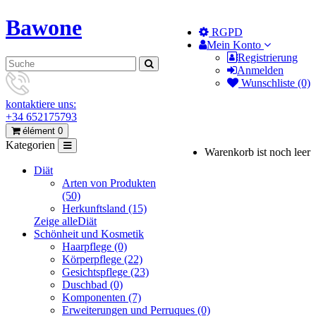
Bawone
RGPD
Mein Konto
Registrierung
Anmelden
Wunschliste (0)
kontaktiere uns:
+34 652175793
élément 0
Kategorien
Warenkorb ist noch leer
Diät
Arten von Produkten
(50)
Herkunftsland (15)
Zeige alleDiät
Schönheit und Kosmetik
Haarpflege (0)
Körperpflege (22)
Gesichtspflege (23)
Duschbad (0)
Komponenten (7)
Erweiterungen und Perruques (0)