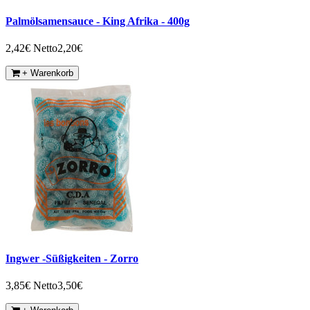
Palmölsamensauce - King Afrika - 400g
2,42€
Netto2,20€
+ Warenkorb
Ingwer -Süßigkeiten - Zorro
3,85€
Netto3,50€