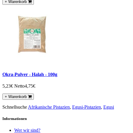
+ Warenkorb
Okra-Pulver - Halah - 100g
5,23€
Netto4,75€
+ Warenkorb
Schnellsuche
Afrikanische Pistazien
,
Egusi-Pistazien
,
Egusi
Informationen
Wer wir sind?