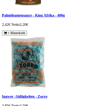
Palmölsamensauce - King Afrika - 400g
2,42€
Netto2,20€
+ Warenkorb
Ingwer -Süßigkeiten - Zorro
3,85€
Netto3,50€