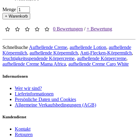
Menge
+ Warenkorb
0 Bewertungen
/
+ Bewertung
Schnellsuche
Aufhellende Creme
,
aufhellende Lotion
,
aufhellende
Körpermilch
,
aufhellende Körpermilch
,
Anti-Flecken-Körpermilch
,
feuchtigkeitsspendende Körpercreme
,
aufhellende Körpercreme
,
aufhellende Creme Mama Africa
,
aufhellende Creme Caro White
Informationen
Wer wir sind?
Lieferinformationen
Persönliche Daten und Cookies
Allgemeine Verkaufsbedingungen (AGB)
Kundendienst
Kontakt
Retouren