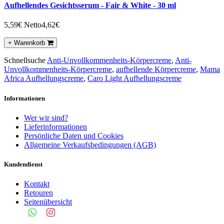
Aufhellendes Gesichtsserum - Fair & White - 30 ml
5,59€
Netto4,62€
+ Warenkorb
Schnellsuche
Anti-Unvollkommenheits-Körpercreme
,
Anti-
Unvollkommenheits-Körpercreme
,
aufhellende Körpercreme
,
Mama
Africa Aufhellungscreme
,
Caro Light Aufhellungscreme
Informationen
Wer wir sind?
Lieferinformationen
Persönliche Daten und Cookies
Allgemeine Verkaufsbedingungen (AGB)
Kundendienst
Kontakt
Retouren
Seitenübersicht