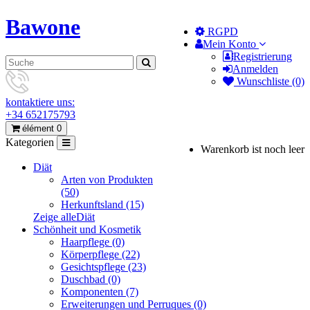
Bawone
RGPD
Mein Konto
Registrierung
Anmelden
Wunschliste (0)
kontaktiere uns:
+34 652175793
élément 0
Kategorien
Warenkorb ist noch leer
Diät
Arten von Produkten
(50)
Herkunftsland (15)
Zeige alleDiät
Schönheit und Kosmetik
Haarpflege (0)
Körperpflege (22)
Gesichtspflege (23)
Duschbad (0)
Komponenten (7)
Erweiterungen und Perruques (0)