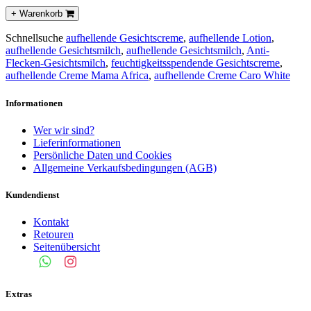
+ Warenkorb
Schnellsuche
aufhellende Gesichtscreme
,
aufhellende Lotion
,
aufhellende Gesichtsmilch
,
aufhellende Gesichtsmilch
,
Anti-
Flecken-Gesichtsmilch
,
feuchtigkeitsspendende Gesichtscreme
,
aufhellende Creme Mama Africa
,
aufhellende Creme Caro White
Informationen
Wer wir sind?
Lieferinformationen
Persönliche Daten und Cookies
Allgemeine Verkaufsbedingungen (AGB)
Kundendienst
Kontakt
Retouren
Seitenübersicht
Extras