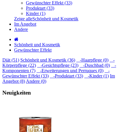
Gewünschter Effekt (33)
Produktart (33)
Kinder (1)
Zeige alleSchönheit und Kosmetik
Im Angebot
Andere
Schönheit und Kosmetik
Gewünschter Effekt
Diät (51)
Schönheit und Kosmetik (36)
-Haarpflege (0)
-
Körperpflege (22)
-Gesichtspflege (23)
-Duschbad (0)
-
Komponenten (7)
-Erweiterungen und Perruques (0)
-
Gewünschter Effekt (33)
-Produktart (33)
-Kinder (1)
Im
Angebot (8)
Andere (0)
Neuigkeiten