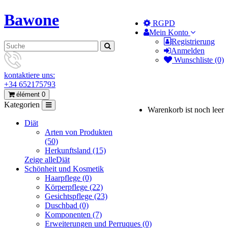
Bawone
RGPD
Mein Konto
Registrierung
Anmelden
Wunschliste (0)
kontaktiere uns:
+34 652175793
élément 0
Kategorien
Warenkorb ist noch leer
Diät
Arten von Produkten
(50)
Herkunftsland (15)
Zeige alleDiät
Schönheit und Kosmetik
Haarpflege (0)
Körperpflege (22)
Gesichtspflege (23)
Duschbad (0)
Komponenten (7)
Erweiterungen und Perruques (0)