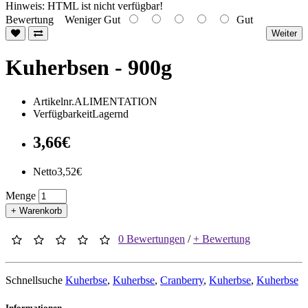
Hinweis:
HTML ist nicht verfügbar!
Bewertung
Weniger Gut
Gut
Weiter
Kuherbsen - 900g
Artikelnr.ALIMENTATION
VerfügbarkeitLagernd
3,66€
Netto3,52€
Menge
+ Warenkorb
0 Bewertungen
/
+ Bewertung
Schnellsuche
Kuherbse
,
Kuherbse
,
Cranberry
,
Kuherbse
,
Kuherbse
Informationen